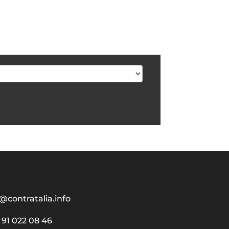
@contratalia.info
91 022 08 46