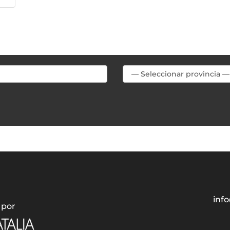
info
 por