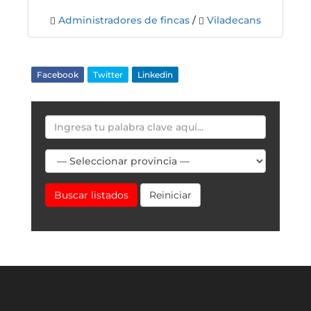
Administradores de fincas
/
Viladecans
Facebook
Twitter
Linkedin
Buscar listados
Reiniciar