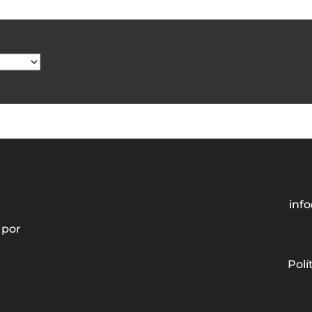
info
 por
Polí