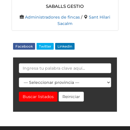
SABALLS GESTIO
Administradores de fincas
/
Sant Hilari
Sacalm
Facebook
Twitter
Linkedin
Buscar listados
Reiniciar