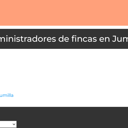
Jum
umilla