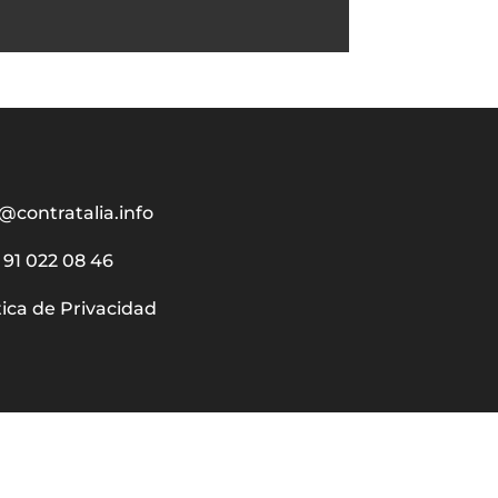
@contratalia.info
91 022 08 46
tica de Privacidad