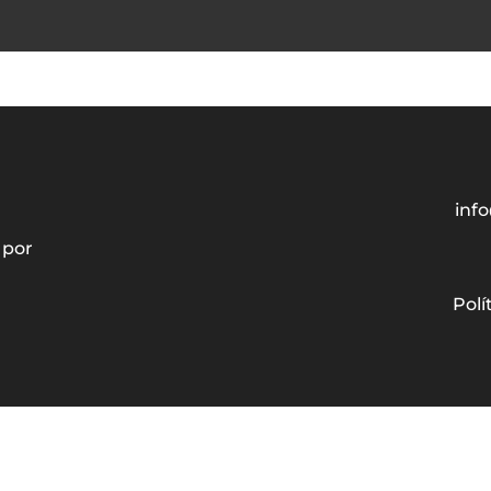
info
 por
Polí