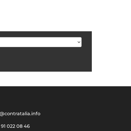
@contratalia.info
91 022 08 46