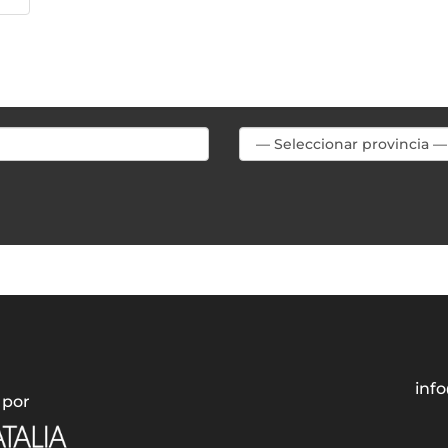
info
 por