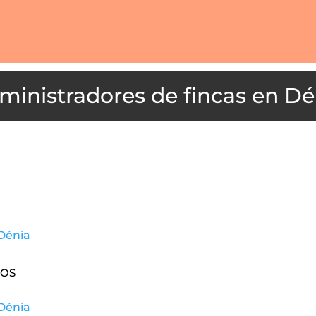
Dé
Dénia
dos
Dénia