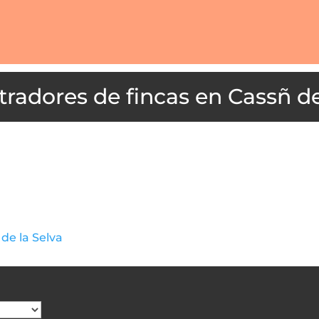
Cassñ de
de la Selva