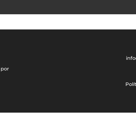
info
 por
Polí