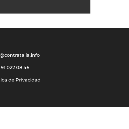
@contratalia.info
91 022 08 46
tica de Privacidad