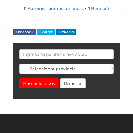
Administradores de fincas
/
Benifaió
Facebook
Twitter
Linkedin
Buscar listados
Reiniciar