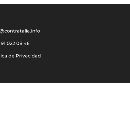
@contratalia.info
91 022 08 46
tica de Privacidad