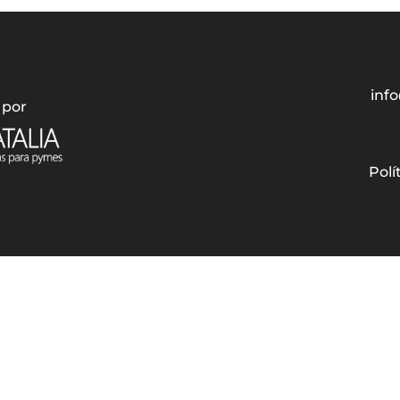
info
 por
Polí