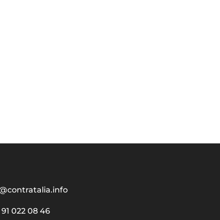
@contratalia.info
91 022 08 46