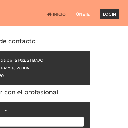
INICIO
ÚNETE
LOGIN
 de contacto
ida de la Paz, 21 BAJO
a Rioja
,
26004
70
 con el profesional
re
*