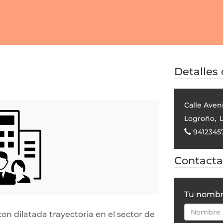
Detalles
Calle Aven
Logroño
,
L
9412345
Contactar
Tu nomb
n dilatada trayectoria en el sector de