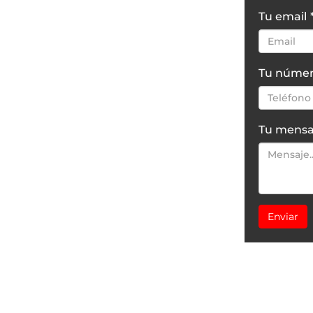
Tu email
Tu númer
Tu mensa
Enviar