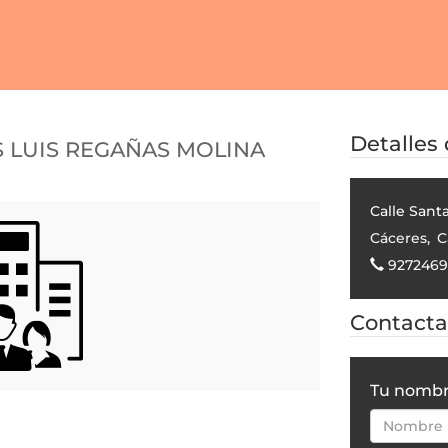
s Luis Regañas Molina
Detalles
Calle Sant
Cáceres
,
C
9272469
Contactar
Tu nomb