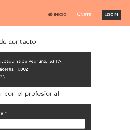
INICIO
ÚNETE
LOGIN
 de contacto
a Joaquina de Vedruna, 133 1°A
áceres
,
10002
25
 con el profesional
re
*